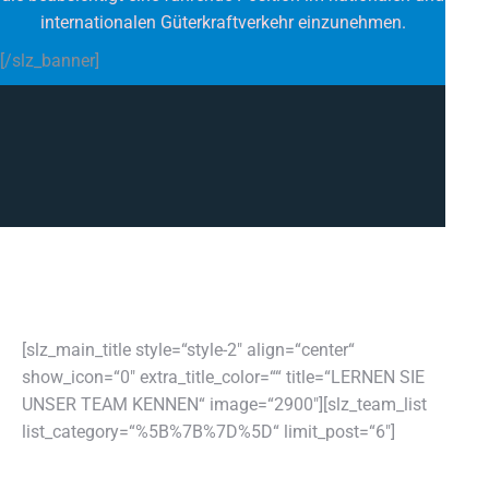
internationalen Güterkraftverkehr einzunehmen.
[/slz_banner]
[slz_main_title style=“style-2″ align=“center“
show_icon=“0″ extra_title_color=““ title=“LERNEN SIE
UNSER TEAM KENNEN“ image=“2900″][slz_team_list
list_category=“%5B%7B%7D%5D“ limit_post=“6″]