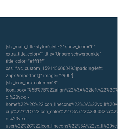
[slz_main_title style=“style-2″ show_icon=“0″
extra_title_color=““ title=“Unsere schwerpunkte“
title_color=“#ffffff“
css=“.vc_custom_1591456063493{padding-left:
25px !important;}“ image=“2900″]
[slz_icon_box column=“3″
icon_box=“%5B%7B%22align%22%3A%22left%22%2C%22ico
oi%20vc-oi-
home%22%2C%22icon_linecons%22%3A%22vc_li%20vc_li-
cup%22%2C%22icon_color%22%3A%22%230082ca%22%2C%2
oi%20vc-oi-
user%22%2C%22icon_linecons%22%3A%22vc_li%20vc_li-