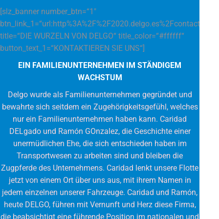
[slz_banner number_btn=“1″
btn_link_1=“url:http%3A%2F%2F2020.delgo.es%2Fcontacto%2F|
title=“DIE WURZELN VON DELGO“ title_color=“#ffffff“
button_text_1=“KONTAKTIEREN SIE UNS“]
EIN FAMILIENUNTERNEHMEN IM STÄNDIGEM
WACHSTUM
Delgo wurde als Familienunternehmen gegründet und
bewahrte sich seitdem ein Zugehörigkeitsgefühl, welches
nur ein Familienunternehmen haben kann. Caridad
DELgado und Ramón GOnzalez, die Geschichte einer
unermüdlichen Ehe, die sich entschieden haben im
Transportwesen zu arbeiten sind und bleiben die
Zugpferde des Unternehmens. Caridad lenkt unsere Flotte
jetzt von einem Ort über uns aus, mit ihrem Namen in
jedem einzelnen unserer Fahrzeuge. Caridad und Ramón,
heute DELGO, führen mit Vernunft und Herz diese Firma,
die beabsichtigt eine führende Position im nationalen und