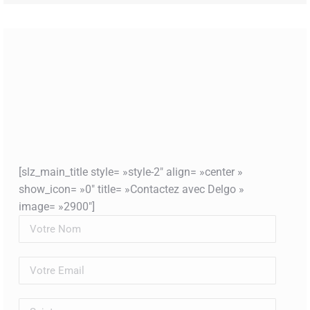
[slz_main_title style= »style-2″ align= »center »
show_icon= »0″ title= »Contactez avec Delgo »
image= »2900″]