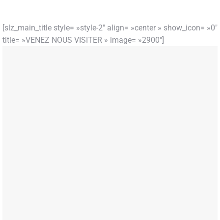
[slz_main_title style= »style-2″ align= »center » show_icon= »0″
title= »VENEZ NOUS VISITER » image= »2900″]