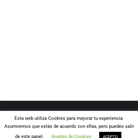
Ganador Concurso Mural Delgo
Responsabilidad Social
,
Transporte Sostenible
By
DELGO2020
julio 12, 2020
Xolaka, artista de Xátiva, gana el Concurso Mural
de Delgo, Transporte Sostenible, bajo el lema:
«Otro Mundo es posible»
Tú eres Delgo
Esta web utiliza Cookies para mejorar tu experiencia.
Asumiremos que estás de acuerdo con ellas, pero puedes salir
de este panel.
Ajustes de Cookies
ACEPTO