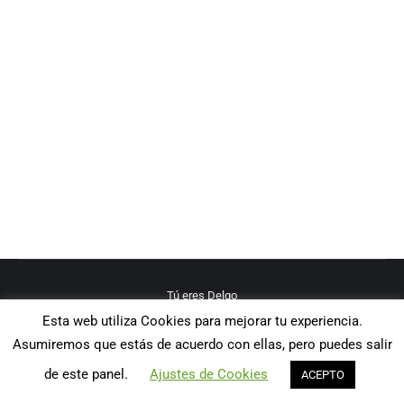
DELGO: ¡nuestro equipo pinta!
Responsabilidad Social
,
Transporte Sostenible
By
DELGO2020
agosto 13, 2020
El mayor valor de DELGO Transportes es su
Equipo. Y actividades como la pintada del mural
de nuestra gasinera demuestran que, además de
ser enormes profesionales, son sobre todo
excelentes personas.
Tú eres Delgo
Esta web utiliza Cookies para mejorar tu experiencia.
Asumiremos que estás de acuerdo con ellas, pero puedes salir
de este panel.
Ajustes de Cookies
ACEPTO