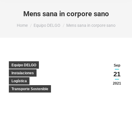
Mens sana in corpore sano
You are here:
Home
Equipo DELGO
Mens sana in corpore sano
Equipo DELGO
Sep
21
Instalaciones
Logística
2021
Transporte Sostenible