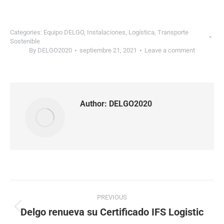
Categories:
Equipo DELGO
,
Instalaciones
,
Logística
,
Transporte
Sostenible
By
DELGO2020
septiembre 21, 2021
Leave a comment
Author:
DELGO2020
Post
PREVIOUS
navigation
Delgo renueva su Certificado IFS Logistic
Previous